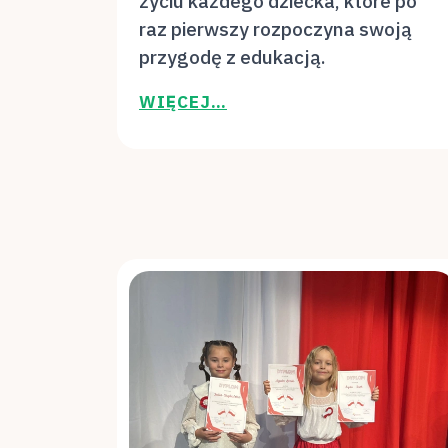
życiu każdego dziecka, które po
raz pierwszy rozpoczyna swoją
przygodę z edukacją.
WIĘCEJ…