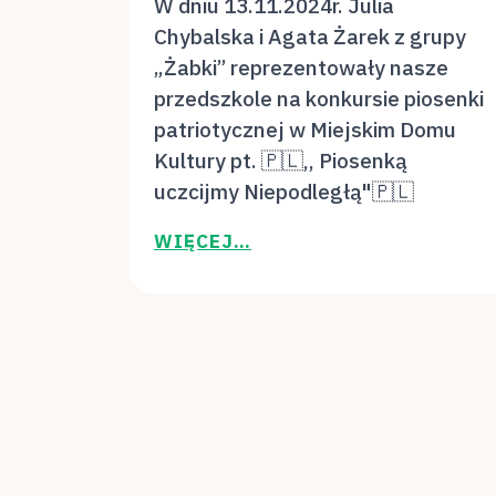
W dniu 13.11.2024r. Julia
Chybalska i Agata Żarek z grupy
„Żabki” reprezentowały nasze
przedszkole na konkursie piosenki
patriotycznej w Miejskim Domu
Kultury pt. 🇵🇱,, Piosenką
uczcijmy Niepodległą"🇵🇱
WIĘCEJ…