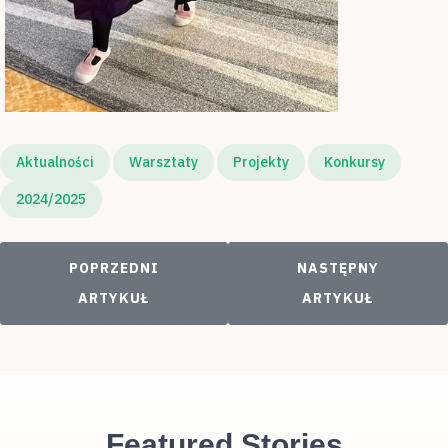
Aktualności
Warsztaty
Projekty
Konkursy
2024/2025
POPRZEDNI ARTYKUŁ: BO TO NASZ KRAJ, NASZA
NASTĘPNY ARTYKU
POPRZEDNI
NASTĘPNY
ARTYKUŁ
ARTYKUŁ
Featured Stories