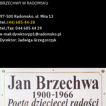
BRZECHWY W RADOMSKU
97-500 Radomsko, ul. Miła 13
tel.:
(44) 685-44-28
tel./fax: 044 685 44 29
e-mail:dyrektorpp1@radomsko.pl
Dyrektor: Jadwiga Grzegorczyk