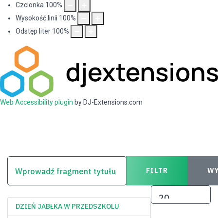
Czcionka
100
%
Wysokość linii
100
%
Odstęp liter
100
%
Web Accessibility plugin
by DJ-Extensions.com
WPROWADŹ FRAGMENT TYTUŁU
FILTR
WY
POKAŻ #
DZIEŃ JABŁKA W PRZEDSZKOLU