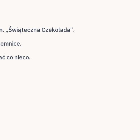
.n. „Świąteczna Czekolada”.
jemnice.
ać co nieco.