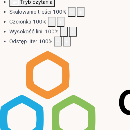
Tryb czytania
Skalowanie treści
100
%
Czcionka
100
%
Wysokość linii
100
%
Odstęp liter
100
%