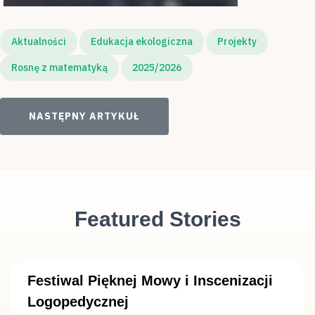
Aktualności
Edukacja ekologiczna
Projekty
Rosnę z matematyką
2025/2026
NASTĘPNY ARTYKUŁ: FESTIWAL PIĘKNEJ MOWY I I
NASTĘPNY ARTYKUŁ
Featured Stories
Festiwal Pięknej Mowy i Inscenizacji
Logopedycznej