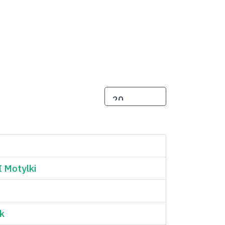
POKAŻ #
I Motylki
k