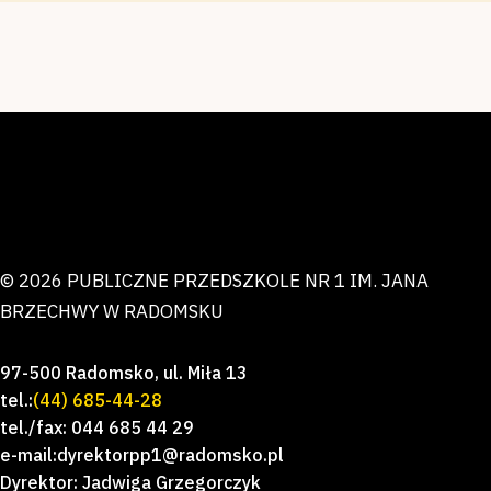
© 2026 PUBLICZNE PRZEDSZKOLE NR 1 IM. JANA
BRZECHWY W RADOMSKU
97-500 Radomsko, ul. Miła 13
tel.:
(44) 685-44-28
tel./fax: 044 685 44 29
e-mail:dyrektorpp1@radomsko.pl
Dyrektor: Jadwiga Grzegorczyk