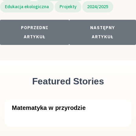
Edukacja ekologiczna
Projekty
2024/2025
POPRZEDNI ARTYKUŁ: AKCJA EKOLOGICZNA "P
NASTĘPNY ARTYKUŁ:
POPRZEDNI
NASTĘPNY
ARTYKUŁ
ARTYKUŁ
Featured Stories
Matematyka w przyrodzie