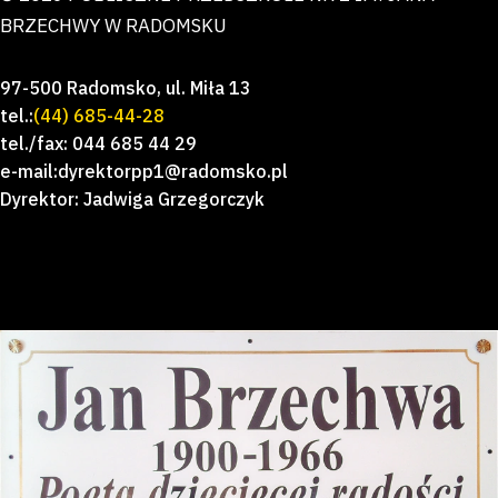
BRZECHWY W RADOMSKU
97-500 Radomsko, ul. Miła 13
tel.:
(44) 685-44-28
tel./fax: 044 685 44 29
e-mail:dyrektorpp1@radomsko.pl
Dyrektor: Jadwiga Grzegorczyk