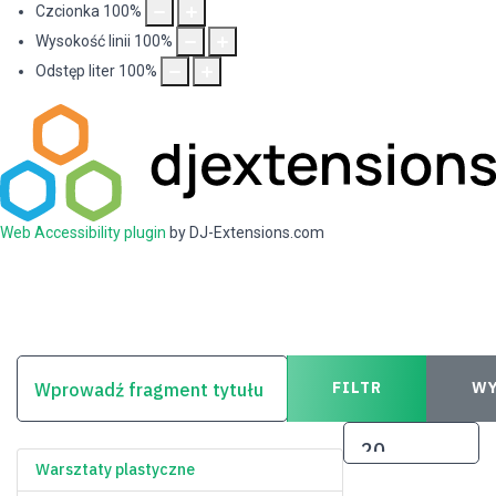
Czcionka
100
%
Wysokość linii
100
%
Odstęp liter
100
%
Web Accessibility plugin
by DJ-Extensions.com
WPROWADŹ FRAGMENT TYTUŁU
FILTR
WY
POKAŻ #
Warsztaty plastyczne