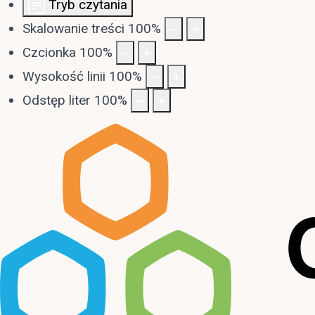
Tryb czytania
Skalowanie treści
100
%
Czcionka
100
%
Wysokość linii
100
%
Odstęp liter
100
%