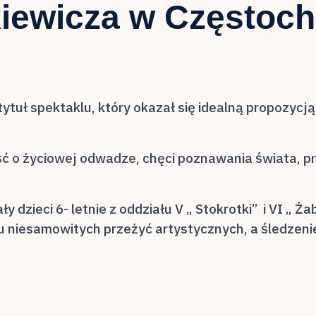
iewicza w Częstoc
uł spektaklu, który okazał się idealną propozycją d
 o życiowej odwadze, chęci poznawania świata, przy
ały dzieci 6- letnie z oddziału V „ Stokrotki” i VI „
u niesamowitych przeżyć artystycznych, a śledzeni