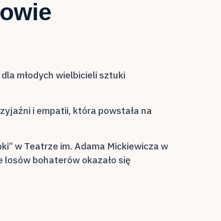
howie
la młodych wielbicieli sztuki
jaźni i empatii, która powstała na
 Żabki” w Teatrze im. Adama Mickiewicza w
e losów bohaterów okazało się