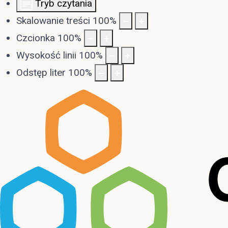
Tryb czytania
Skalowanie treści
100
%
Czcionka
100
%
Wysokość linii
100
%
Odstęp liter
100
%