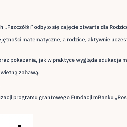
ich „Pszczółki” odbyło się zajęcie otwarte dla Rod
ejętności matematyczne, a rodzice, aktywnie uczes
i oraz pokazania, jak w praktyce wygląda edukacj
świetną zabawą.
.
izacji programu grantowego Fundacji mBanku „Ro