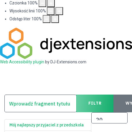
Czcionka
100
%
Wysokość linii
100
%
Odstęp liter
100
%
Web Accessibility plugin
by DJ-Extensions.com
WPROWADŹ FRAGMENT TYTUŁU
FILTR
WY
POKAŻ #
Mój najlepszy przyjaciel z przedszkola