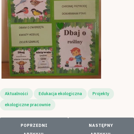
Aktualności
Edukacja ekologiczna
Projekty
ekologiczne pracownie
POPRZEDNI ARTYKUŁ: "CZYSTO WOKÓŁ MAMY, BO
NASTĘPNY ARTYKUŁ
POPRZEDNI
NASTĘPNY