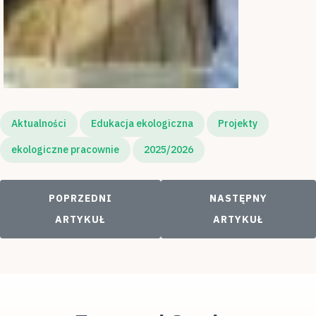
Aktualności
Edukacja ekologiczna
Projekty
ekologiczne pracownie
2025/2026
POPRZEDNI ARTYKUŁ: KOLOROWE PTAKI
NASTĘPNY ARTYKUŁ
POPRZEDNI
NASTĘPNY
ARTYKUŁ
ARTYKUŁ