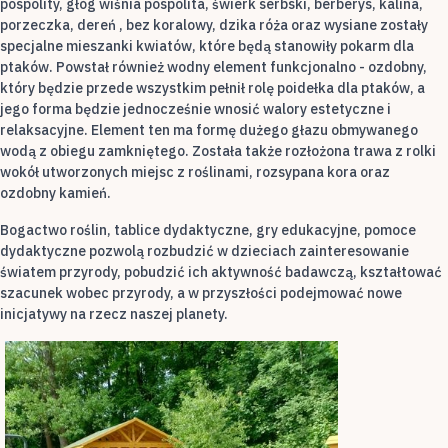
pospolity, głóg wiśnia pospolita, świerk serbski, berberys, kalina,
porzeczka, dereń , bez koralowy, dzika róża oraz wysiane zostały
specjalne mieszanki kwiatów, które będą stanowiły pokarm dla
ptaków. Powstał również wodny element funkcjonalno - ozdobny,
który będzie przede wszystkim pełnił rolę poidełka dla ptaków, a
jego forma będzie jednocześnie wnosić walory estetyczne i
relaksacyjne. Element ten ma formę dużego głazu obmywanego
wodą z obiegu zamkniętego. Została także rozłożona trawa z rolki
wokół utworzonych miejsc z roślinami, rozsypana kora oraz
ozdobny kamień.
Bogactwo roślin, tablice dydaktyczne, gry edukacyjne, pomoce
dydaktyczne pozwolą rozbudzić w dzieciach zainteresowanie
światem przyrody, pobudzić ich aktywność badawczą, kształtować
szacunek wobec przyrody, a w przyszłości podejmować nowe
inicjatywy na rzecz naszej planety.