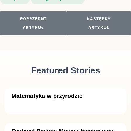
POPRZEDNI ARTYKUŁ: DZIEŃ DZIECKA
NASTĘPNY ARTYKUŁ
POPRZEDNI
NASTĘPNY
ARTYKUŁ
ARTYKUŁ
Featured Stories
Matematyka w przyrodzie
Festiwal Pięknej Mowy i Inscenizacji