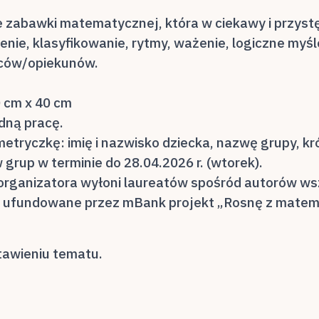
e zabawki matematycznej, która w ciekawy i przys
nie, klasyfikowanie, rytmy, ważenie, logiczne myślen
iców/opiekunów.
0 cm x 40 cm
edną pracę.
tryczkę: imię i nazwisko dziecka, nazwę grupy, kró
rup w terminie do 28.04.2026 r. (wtorek).
rganizatora wyłoni laureatów spośród autorów wsz
e ufundowane przez mBank projekt „Rosnę z matem
tawieniu tematu.