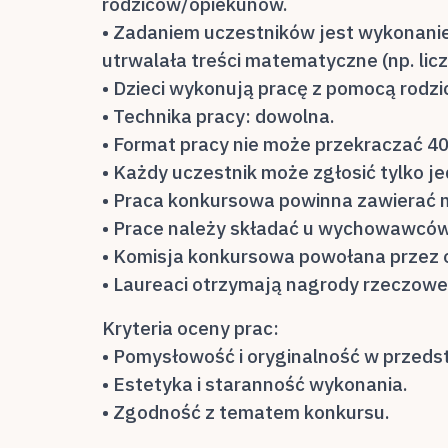
rodziców/opiekunów.
• Zadaniem uczestników jest wykonani
utrwalała treści matematyczne (np. licze
• Dzieci wykonują pracę z pomocą rodz
• Technika pracy: dowolna.
• Format pracy nie może przekraczać 4
• Każdy uczestnik może zgłosić tylko j
• Praca konkursowa powinna zawierać me
• Prace należy składać u wychowawców g
• Komisja konkursowa powołana przez o
• Laureaci otrzymają nagrody rzeczow
Kryteria oceny prac:
• Pomysłowość i oryginalność w przeds
• Estetyka i staranność wykonania.
• Zgodność z tematem konkursu.