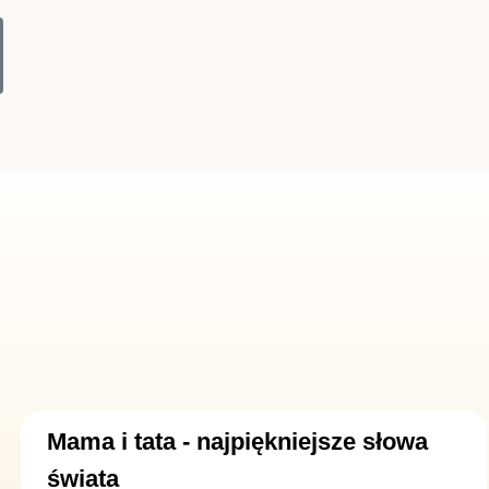
ZYMY, BO LUBIMY” – ZABAWY MATEMA
Mama i tata - najpiękniejsze słowa
świata