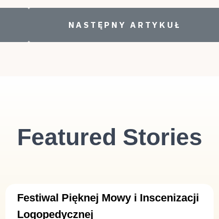
PIĘKNE CZYTANIE
NASTĘPNY ARTYKUŁ: „LIC
NASTĘPNY ARTYKUŁ
Featured Stories
Festiwal Pięknej Mowy i Inscenizacji
Logopedycznej