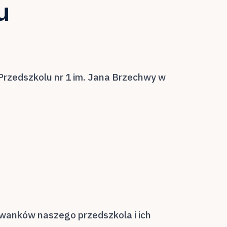
u
rzedszkolu nr 1 im. Jana Brzechwy w
owanków naszego przedszkola i ich