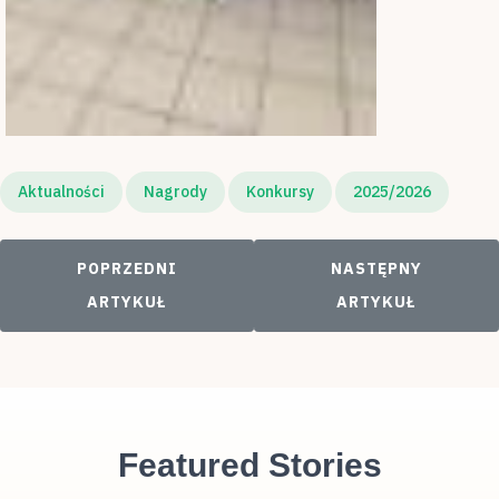
Aktualności
Nagrody
Konkursy
2025/2026
POPRZEDNI ARTYKUŁ: WYCIECZKA DO SKLEPU
NASTĘPNY ARTYKU
POPRZEDNI
NASTĘPNY
ARTYKUŁ
ARTYKUŁ
Featured Stories