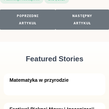
POPRZEDNI ARTYKUŁ: UROCZYSTE OTWARCIE ŚC
NASTĘPNY ARTYKUŁ
POPRZEDNI
NASTĘPNY
ARTYKUŁ
ARTYKUŁ
Featured Stories
Matematyka w przyrodzie