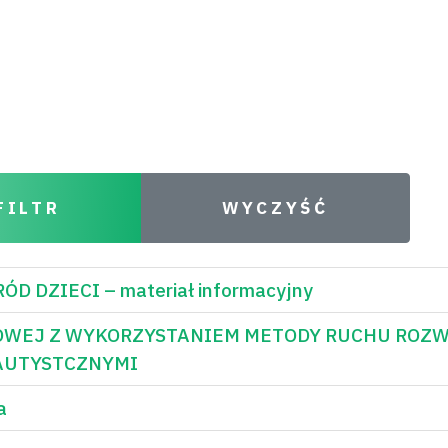
FILTR
WYCZYŚĆ
 DZIECI – materiał informacyjny
OWEJ Z WYKORZYSTANIEM METODY RUCHU ROZ
 AUTYSTCZNYMI
a