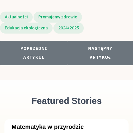
Aktualności
Promujemy zdrowie
Edukacja ekologiczna
2024/2025
POPRZEDNI ARTYKUŁ: SZKOŁA DO HYMNU
NASTĘPNY ARTYKUŁ
POPRZEDNI
NASTĘPNY
ARTYKUŁ
ARTYKUŁ
Featured Stories
Matematyka w przyrodzie