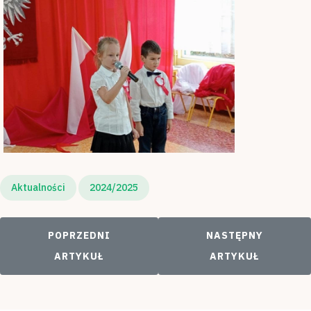
Aktualności
2024/2025
POPRZEDNI ARTYKUŁ: ZDROWE KANAPKI
NASTĘPNY ARTYKU
POPRZEDNI
NASTĘPNY
ARTYKUŁ
ARTYKUŁ