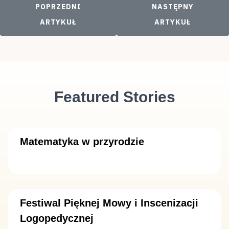
POPRZEDNI ARTYKUŁ: PIOSENKĄ UCZCIJMY NIE
NASTĘPNY ARTYKU
POPRZEDNI
NASTĘPNY
ARTYKUŁ
ARTYKUŁ
Featured Stories
Matematyka w przyrodzie
Festiwal Pięknej Mowy i Inscenizacji
Logopedycznej