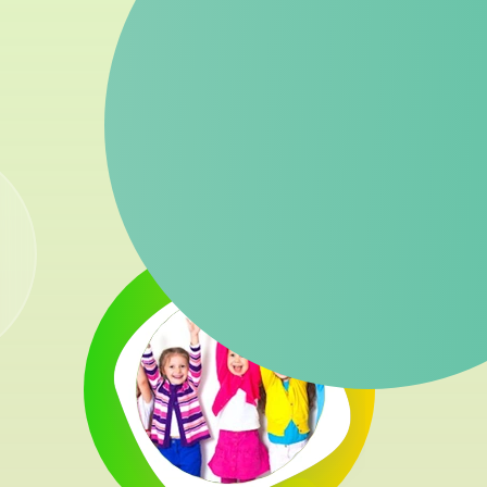
proces nauczania dziec
(happeningi, ekomitin
To jednak tylko teoretycz
i przekonania 