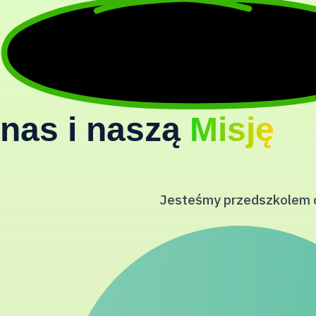
nas i naszą
Misję
Jesteśmy przedszkolem ot
Jesteśmy autorami i 
zainteres
Nasza wysoko wykwalif