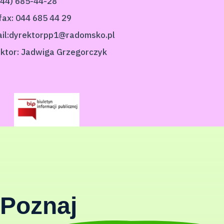
:(44) 685-44-28
/fax: 044 685 44 29
il:dyrektorpp1@radomsko.pl
ktor: Jadwiga Grzegorczyk
Poznaj