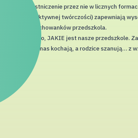
ka oraz uczestniczenie przez nie w licznych formac
gi, warsztaty aktywnej twórczości) zapewniają wys
wychowanków przedszkola.
ny wstęp do tego, JAKIE jest nasze przedszkole. 
się za co dzieci nas kochają, a rodzice szanują… z 