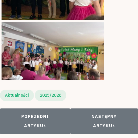
Aktualności
2025/2026
POPRZEDNI ARTYKUŁ: FESTIWAL PIĘKNEJ MOWY
NASTĘPNY ARTYKU
POPRZEDNI
NASTĘPNY
ARTYKUŁ
ARTYKUŁ