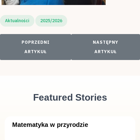
Aktualności
2025/2026
POPRZEDNI ARTYKUŁ: DZIEŃ MATEMATYKI”- TUR
NASTĘPNY ARTYKUŁ
POPRZEDNI
NASTĘPNY
ARTYKUŁ
ARTYKUŁ
Featured Stories
Matematyka w przyrodzie