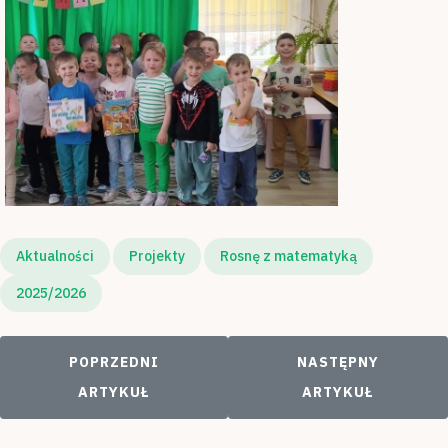
Aktualności
Projekty
Rosnę z matematyką
2025/2026
POPRZEDNI ARTYKUŁ: WYCIECZKA NA KOMENDĘ
NASTĘPNY ARTYKUŁ
POPRZEDNI
NASTĘPNY
ARTYKUŁ
ARTYKUŁ