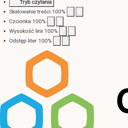
Tryb czytania
Skalowanie treści
100
%
Czcionka
100
%
Wysokość linii
100
%
Odstęp liter
100
%