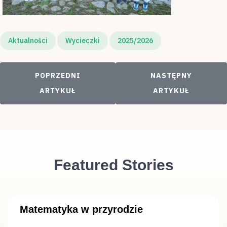
Aktualności
Wycieczki
2025/2026
POPRZEDNI ARTYKUŁ: SZUKAMY JESIENI
NASTĘPNY ARTYKUŁ
POPRZEDNI
NASTĘPNY
ARTYKUŁ
ARTYKUŁ
Featured Stories
Matematyka w przyrodzie