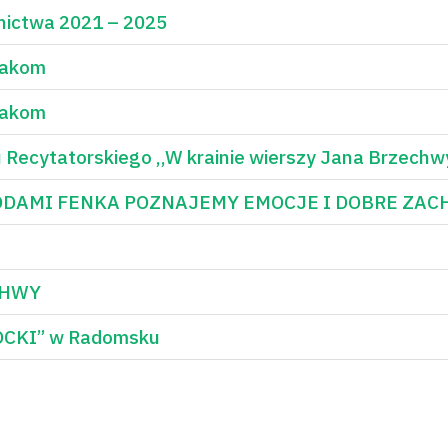
nictwa 2021 – 2025
lakom
lakom
 Recytatorskiego ,,W krainie wierszy Jana Brzechw
ODAMI FENKA POZNAJEMY EMOCJE I DOBRE ZA
CHWY
LOCKI” w Radomsku