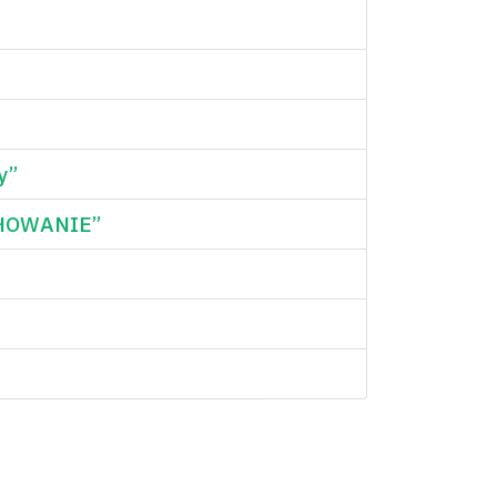
y”
CHOWANIE”