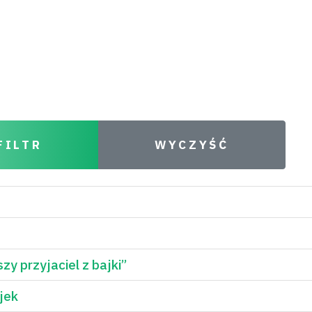
FILTR
WYCZYŚĆ
y przyjaciel z bajki”
jek