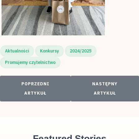
Aktualności
Konkursy
2024/2025
Promujemy czytelnictwo
POPRZEDNI ARTYKUŁ: TURNIEJ MATEMATYCZNY
NASTĘPNY ARTYKUŁ
POPRZEDNI
NASTĘPNY
ARTYKUŁ
ARTYKUŁ
Featured Stories