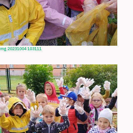
Img 20231004 103111