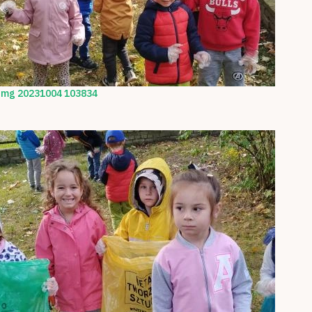
Img 20231004 103834