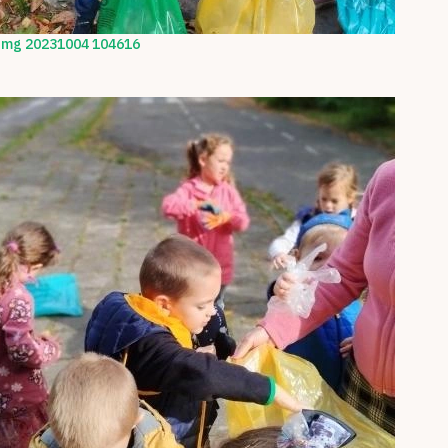
Img 20231004 104616