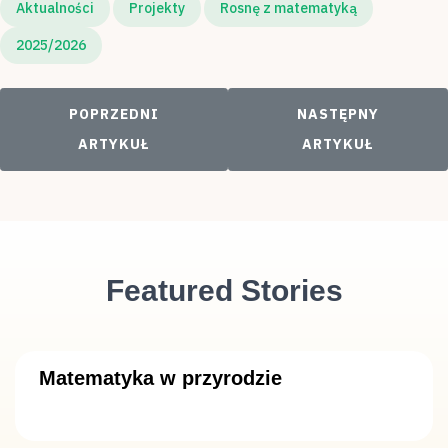
Aktualności
Projekty
Rosnę z matematyką
2025/2026
POPRZEDNI ARTYKUŁ: ROZDANIE NAGRÓD W RO
NASTĘPNY ARTYKU
POPRZEDNI
NASTĘPNY
ARTYKUŁ
ARTYKUŁ
Featured Stories
Matematyka w przyrodzie