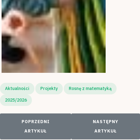
Aktualności
Projekty
Rosnę z matematyką
2025/2026
POPRZEDNI ARTYKUŁ: MATEMATYKA NA SPORTO
NASTĘPNY ARTYKU
POPRZEDNI
NASTĘPNY
ARTYKUŁ
ARTYKUŁ