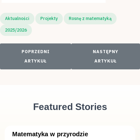
Aktualności
Projekty
Rosnę z matematyką
2025/2026
POPRZEDNI ARTYKUŁ: „MATEMATYKA W KUCHNI”
NASTĘPNY ARTYKU
POPRZEDNI
NASTĘPNY
ARTYKUŁ
ARTYKUŁ
Featured Stories
Matematyka w przyrodzie