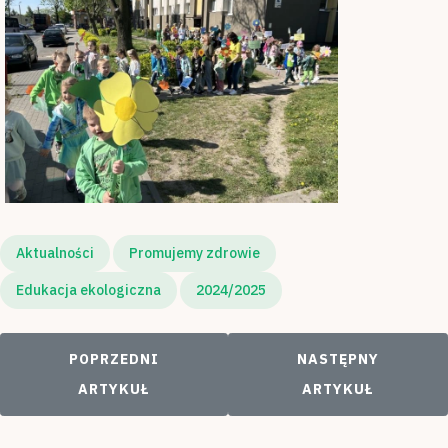
Aktualności
Promujemy zdrowie
Edukacja ekologiczna
2024/2025
POPRZEDNI ARTYKUŁ: ŻYWA FLAGA - DZIEŃ FLA
NASTĘPNY ARTYKUŁ
POPRZEDNI
NASTĘPNY
ARTYKUŁ
ARTYKUŁ