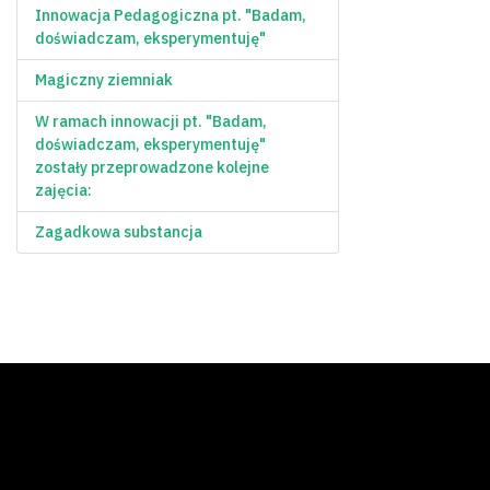
Innowacja Pedagogiczna pt. "Badam,
doświadczam, eksperymentuję"
Magiczny ziemniak
W ramach innowacji pt. "Badam,
doświadczam, eksperymentuję"
zostały przeprowadzone kolejne
zajęcia:
Zagadkowa substancja