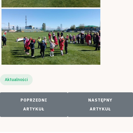
Aktualności
POPRZEDNI ARTYKUŁ: LAUREACI RODZINNEGO 
NASTĘPNY ARTYKU
POPRZEDNI
NASTĘPNY
ARTYKUŁ
ARTYKUŁ