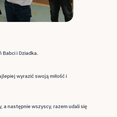
ń Babci i Dziadka.
jlepiej wyrazić swoją miłość i
 a następnie wszyscy, razem udali się