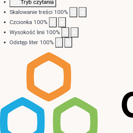
Tryb czytania
Skalowanie treści
100
%
Czcionka
100
%
Wysokość linii
100
%
Odstęp liter
100
%