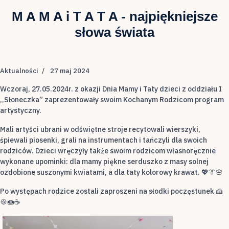
M A M A i T A T A - najpiękniejsze
słowa świata
Aktualności
27 maj 2024
Wczoraj, 27.05.2024r. z okazji Dnia Mamy i Taty dzieci z oddziału I
,,Słoneczka” zaprezentowały swoim Kochanym Rodzicom program
artystyczny.
Mali artyści ubrani w odświętne stroje recytowali wierszyki,
śpiewali piosenki, grali na instrumentach i tańczyli dla swoich
rodziców. Dzieci wręczyły także swoim rodzicom własnoręcznie
wykonane upominki: dla mamy piękne serduszko z masy solnej
ozdobione suszonymi kwiatami, a dla taty kolorowy krawat. 💖👔🌸
Po występach rodzice zostali zaproszeni na słodki poczęstunek 🍰
🍪🍩☕