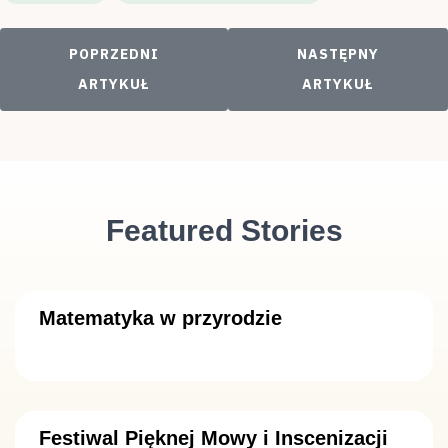
POPRZEDNI ARTYKUŁ: WYCIECZKA DO ŁODZI
NASTĘPNY ARTYKUŁ
POPRZEDNI
NASTĘPNY
ARTYKUŁ
ARTYKUŁ
Featured Stories
Matematyka w przyrodzie
Festiwal Pięknej Mowy i Inscenizacji