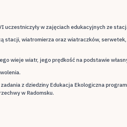
 i VI uczestniczyły w zajęciach edukacyjnych ze stac
ą stacji, wiatromierza oraz wiatraczków, serwetek,
órego wieje wiatr, jego prędkość na podstawie własn
owolenia.
 zadania z dziedziny Edukacja Ekologiczna progra
 Brzechwy w Radomsku.