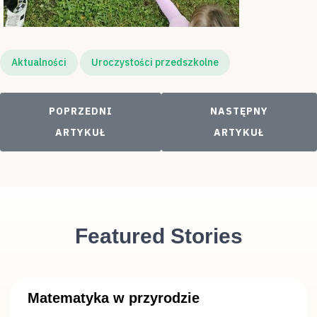
Aktualności
Uroczystości przedszkolne
POPRZEDNI ARTYKUŁ: ROZSTRZYGNIĘCIE RODZI
NASTĘPNY ARTYKU
POPRZEDNI
NASTĘPNY
ARTYKUŁ
ARTYKUŁ
Featured Stories
Matematyka w przyrodzie