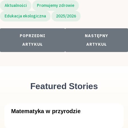
Aktualności
Promujemy zdrowie
Edukacja ekologiczna
2025/2026
POPRZEDNI ARTYKUŁ: PTASI ZAGAJNIK
NASTĘPNY ARTYKUŁ
POPRZEDNI
NASTĘPNY
ARTYKUŁ
ARTYKUŁ
Featured Stories
Matematyka w przyrodzie