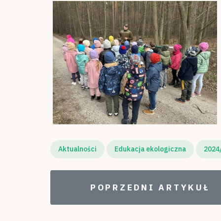
Aktualności
Edukacja ekologiczna
2024
POPRZEDNI ARTYKUŁ:
POPRZEDNI ARTYKUŁ