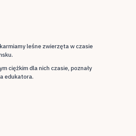
okarmiamy leśne zwierzęta w czasie
msku.
m ciężkim dla nich czasie, poznały
na edukatora.