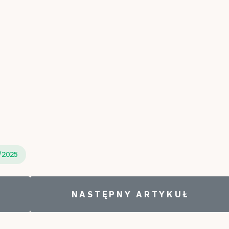
/2025
 WARSZTATY PLASTYCZNE
NASTĘPNY ARTYKUŁ: NASI
NASTĘPNY ARTYKUŁ