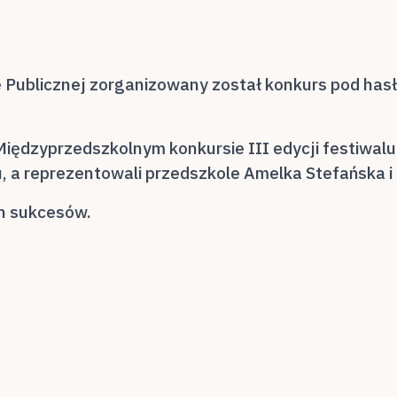
ce Publicznej zorganizowany został konkurs pod has
Międzyprzedszkolnym konkursie III edycji festiwa
 a reprezentowali przedszkole Amelka Stefańska i M
ch sukcesów.