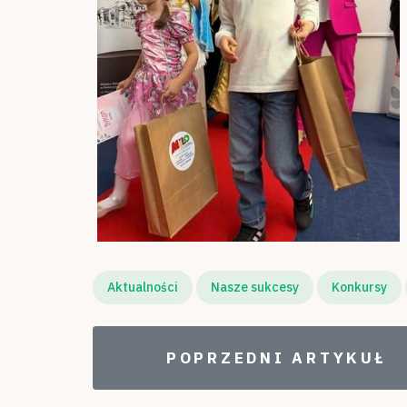
Aktualności
Nasze sukcesy
Konkursy
POPRZEDNI ARTYKUŁ: 
POPRZEDNI ARTYKUŁ