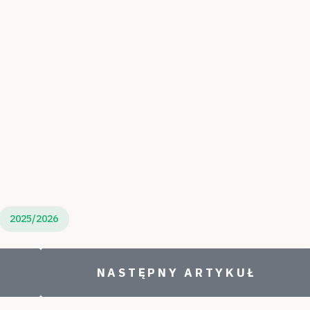
2025/2026
MIĘDZYNARODOWY DZIEŃ POSTACI Z B
NASTĘPNY ARTYKUŁ: NAS
NASTĘPNY ARTYKUŁ